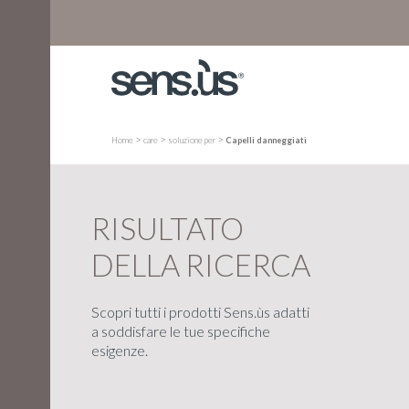
>
>
>
Home
care
soluzione per
Capelli danneggiati
RISULTATO
DELLA RICERCA
Scopri tutti i prodotti Sens.ùs adatti
a soddisfare le tue specifiche
esigenze.