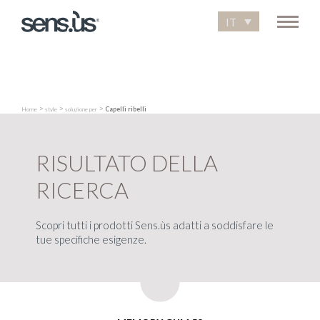
IT
>
>
>
Home
style
soluzione per
Capelli ribelli
RISULTATO DELLA
RICERCA
Scopri tutti i prodotti Sens.ùs adatti a soddisfare le
tue specifiche esigenze.