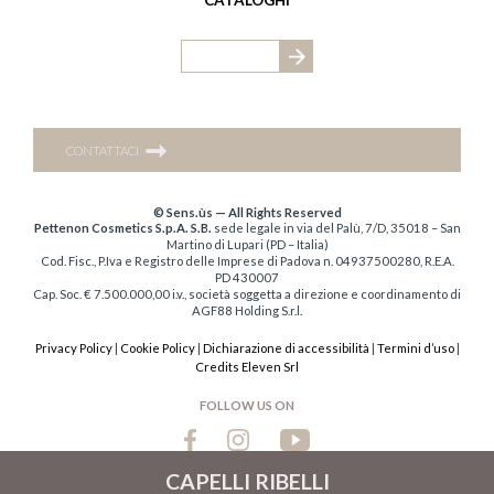
CATALOGHI
➞
CONTATTACI
© Sens.ùs — All Rights Reserved
Pettenon Cosmetics S.p.A. S.B.
sede legale in via del Palù, 7/D, 35018 – San
Martino di Lupari (PD – Italia)
Cod. Fisc., P.Iva e Registro delle Imprese di Padova n. 04937500280, R.E.A.
PD 430007
Cap. Soc. € 7.500.000,00 i.v., società soggetta a direzione e coordinamento di
AGF88 Holding S.r.l.
Privacy Policy
|
Cookie Policy
|
Dichiarazione di accessibilità
|
Termini d’uso
|
Credits Eleven Srl
FOLLOW US ON
CAPELLI RIBELLI