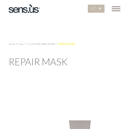
IT
>
>
>
Home
Linee
ILLUMYNA CARE REPAIR
REPAIR MASK
REPAIR MASK