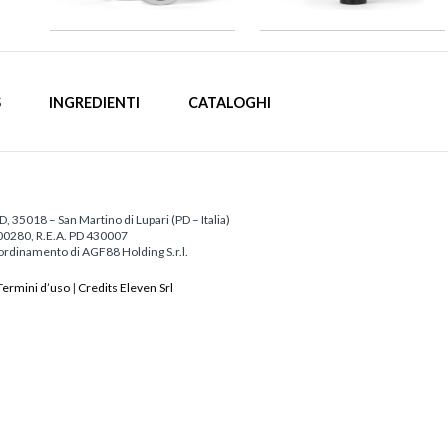
S
INGREDIENTI
CATALOGHI
/D, 35018 – San Martino di Lupari (PD – Italia)
500280, R.E.A. PD 430007
coordinamento di AGF88 Holding S.r.l.
Termini d’uso
|
Credits Eleven Srl