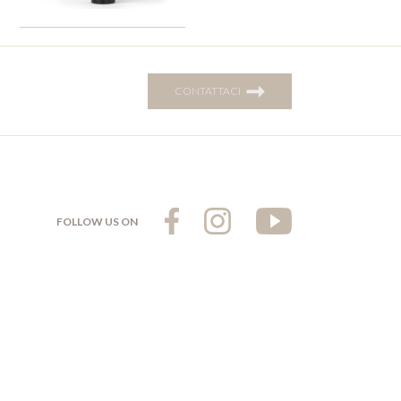
➞
CONTATTACI
FOLLOW US ON