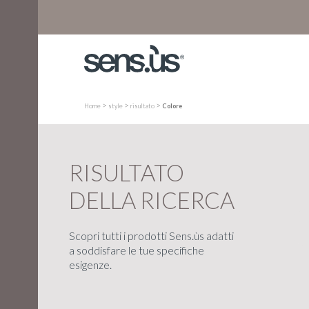
>
>
>
Home
style
risultato
Colore
RISULTATO
DELLA RICERCA
Scopri tutti i prodotti Sens.ùs adatti
a soddisfare le tue specifiche
esigenze.