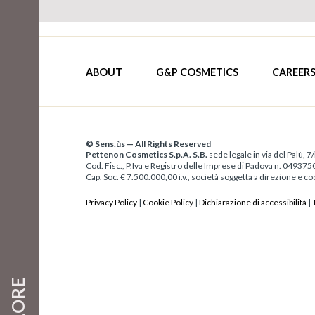
ABOUT
G&P COSMETICS
CAREER
© Sens.ùs — All Rights Reserved
Pettenon Cosmetics S.p.A. S.B.
sede legale in via del Palù, 7
Cod. Fisc., P.Iva e Registro delle Imprese di Padova n. 04937
Cap. Soc. € 7.500.000,00 i.v., società soggetta a direzione e 
Privacy Policy
|
Cookie Policy
|
Dichiarazione di accessibilità
|
COLORE